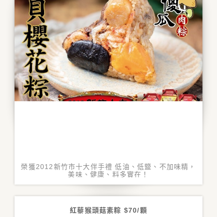
榮獲2012新竹市十大伴手禮 低油、低盬、不加味精，
美味、健康、料多實在！
紅藜猴頭菇素粽 $70/顆