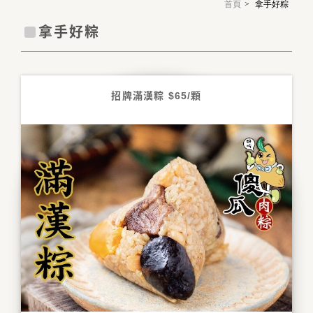
首頁
拿手好粽
購買產品
拿手好粽
招牌滿漢粽 $65/顆