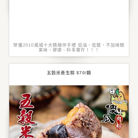
榮獲2010風城十大精緻伴手禮 低油、低盬、不加味精
美味、健康、料多實在！！！
五穀米養生粽 $70/顆