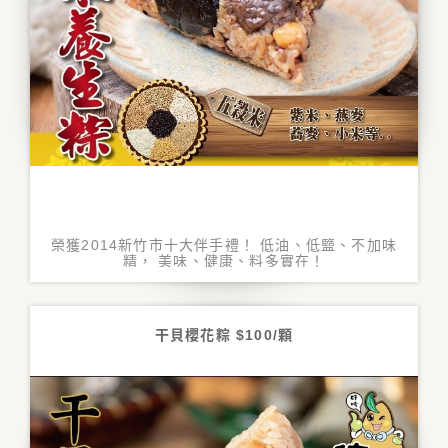
榮獲2014新竹市十大伴手禮！ 低油、低盬、不加味
精， 美味、健康、料多實在！
干貝櫻花粽 $100/顆